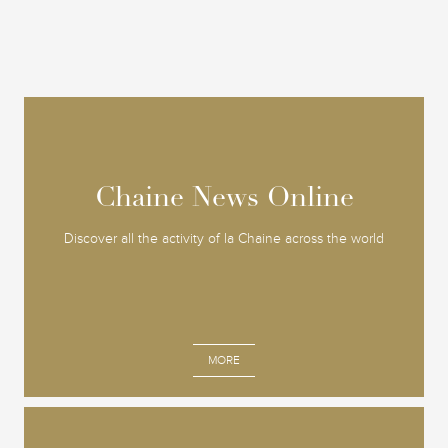
Chaine News Online
Chaine News Online
Discover all the activity of la Chaine across the world
MORE