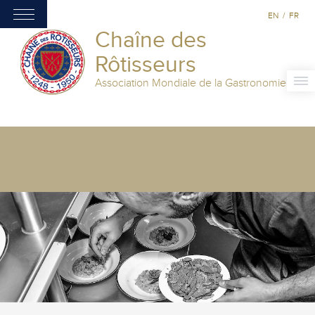
EN
/
FR
Chaîne des
Rôtisseurs
Association Mondiale de la Gastronomie