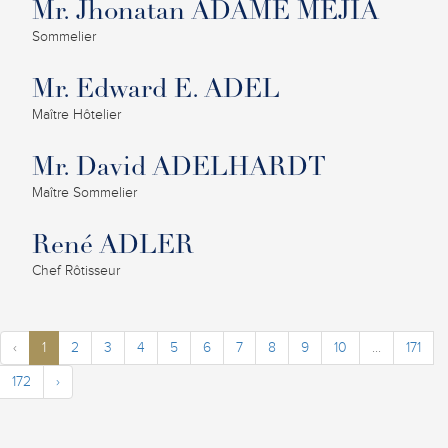
Mr. Jhonatan ADAME MEJIA
Sommelier
Mr. Edward E. ADEL
Maître Hôtelier
Mr. David ADELHARDT
Maître Sommelier
René ADLER
Chef Rôtisseur
‹
1
2
3
4
5
6
7
8
9
10
...
171
172
›