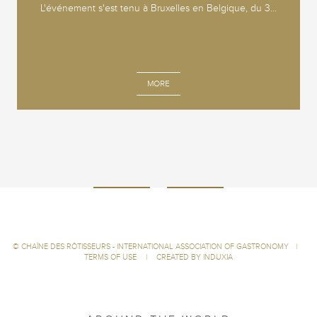
L'événement s'est tenu à Bruxelles en Belgique, du 3...
MORE
©
CHAÎNE DES RÔTISSEURS - INTERNATIONAL ASSOCIATION OF GASTRONOMY
|
TERMS OF USE
|
CREATED BY INDUXIA