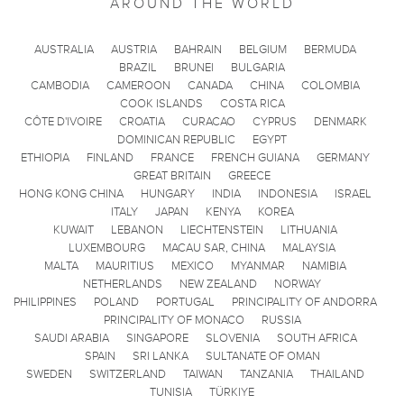
AROUND THE WORLD
AUSTRALIA
AUSTRIA
BAHRAIN
BELGIUM
BERMUDA
BRAZIL
BRUNEI
BULGARIA
CAMBODIA
CAMEROON
CANADA
CHINA
COLOMBIA
COOK ISLANDS
COSTA RICA
CÔTE D'IVOIRE
CROATIA
CURACAO
CYPRUS
DENMARK
DOMINICAN REPUBLIC
EGYPT
ETHIOPIA
FINLAND
FRANCE
FRENCH GUIANA
GERMANY
GREAT BRITAIN
GREECE
HONG KONG CHINA
HUNGARY
INDIA
INDONESIA
ISRAEL
ITALY
JAPAN
KENYA
KOREA
KUWAIT
LEBANON
LIECHTENSTEIN
LITHUANIA
LUXEMBOURG
MACAU SAR, CHINA
MALAYSIA
MALTA
MAURITIUS
MEXICO
MYANMAR
NAMIBIA
NETHERLANDS
NEW ZEALAND
NORWAY
PHILIPPINES
POLAND
PORTUGAL
PRINCIPALITY OF ANDORRA
PRINCIPALITY OF MONACO
RUSSIA
SAUDI ARABIA
SINGAPORE
SLOVENIA
SOUTH AFRICA
SPAIN
SRI LANKA
SULTANATE OF OMAN
SWEDEN
SWITZERLAND
TAIWAN
TANZANIA
THAILAND
TUNISIA
TÜRKIYE