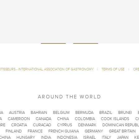
ÔTISSEURS - INTERNATIONAL ASSOCIATION OF GASTRONOMY
|
TERMS OF USE
|
CRE
AROUND THE WORLD
IA
AUSTRIA
BAHRAIN
BELGIUM
BERMUDA
BRAZIL
BRUNEI
A
CAMEROON
CANADA
CHINA
COLOMBIA
COOK ISLANDS
C
IRE
CROATIA
CURACAO
CYPRUS
DENMARK
DOMINICAN REPUBL
FINLAND
FRANCE
FRENCH GUIANA
GERMANY
GREAT BRITAIN
CHINA
HUNGARY
INDIA
INDONESIA
ISRAEL
ITALY
JAPAN
K