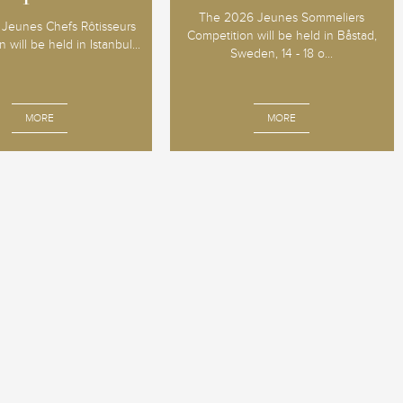
The 2026 Jeunes Sommeliers
Jeunes Chefs Rôtisseurs
Competition will be held in Båstad,
 will be held in Istanbul...
Sweden, 14 - 18 o...
MORE
MORE