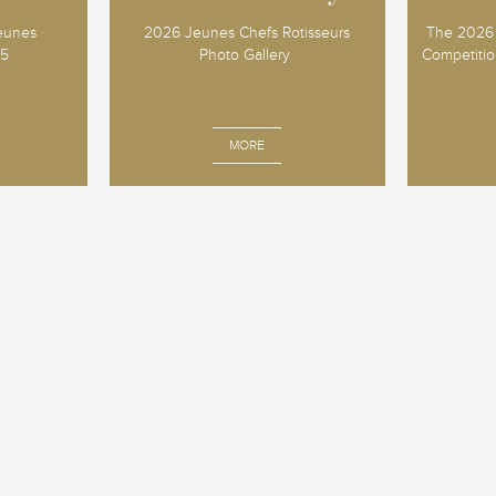
Jeunes
2026 Jeunes Chefs Rotisseurs
The 2026 
25
Photo Gallery
Competition
MORE