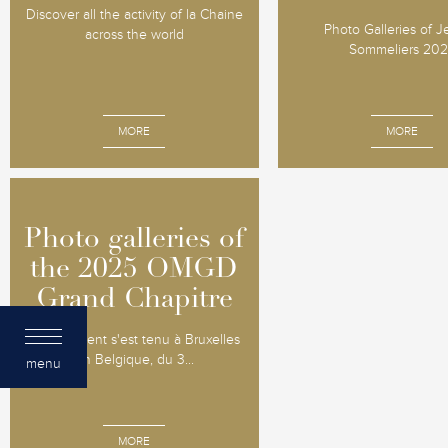
Discover all the activity of la Chaine
Photo Galleries of 
across the world
Sommeliers 20
MORE
MORE
Photo galleries of
Photo galleries of
the 2025 OMGD
the 2025 OMGD
Grand Chapitre
Grand Chapitre
L'événement s'est tenu à Bruxelles
en Belgique, du 3...
menu
MORE