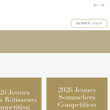
EN
/
FR
MEMBER LOGIN
2026 Jeunes
2026 Jeunes
26 Jeunes
26 Jeunes
Sommeliers
Sommeliers
s Rôtisseurs
s Rôtisseurs
Competition
Competition
mpetition
mpetition