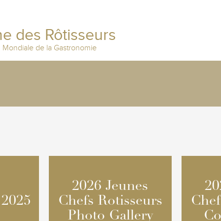
e des Rôtisseurs
n Mondiale de la Gastronomie
2026 Jeunes
2026 Jeunes
20
20
 2025
 2025
Chefs Rotisseurs
Chefs Rotisseurs
Chef
Chef
Photo Gallery
Photo Gallery
Co
Co