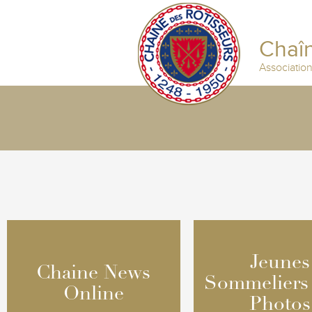
Chaîn
Associatio
Jeunes
Jeunes
Chaine News
Chaine News
Sommeliers
Sommeliers
Online
Online
Photos
Photos